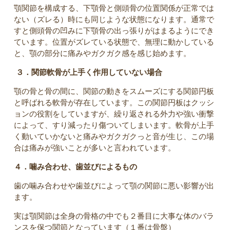
顎関節を構成する、下顎骨と側頭骨の位置関係が正常では
ない（ズレる）時にも同じような状態になります。通常で
すと側頭骨の凹みに下顎骨の出っ張りがはまるようにでき
ています。位置がズレている状態で、無理に動かしている
と、顎の部分に痛みやガクガク感を感じ始めます。
３．関節軟骨が上手く作用していない場合
顎の骨と骨の間に、関節の動きをスムーズにする関節円板
と呼ばれる軟骨が存在しています。この関節円板はクッシ
ョンの役割をしていますが、繰り返される外力や強い衝撃
によって、すり減ったり傷ついてしまいます。軟骨が上手
く動いていかないと痛みやガクガクっと音が生じ、この場
合は痛みが強いことが多いと言われています。
４．噛み合わせ、歯並びによるもの
歯の噛み合わせや歯並びによって顎の関節に悪い影響が出
ます。
実は顎関節は全身の骨格の中でも２番目に大事な体のバラ
ンスを保つ関節となっています（１番は骨盤）