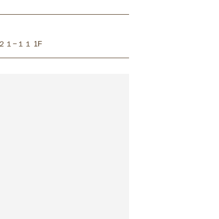
２１−１１ 1F