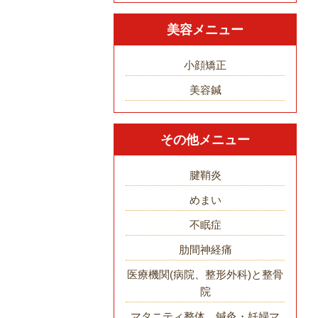
美容メニュー
小顔矯正
美容鍼
その他メニュー
腱鞘炎
めまい
不眠症
肋間神経痛
医療機関(病院、整形外科)と整骨
院
マタニティ整体、鍼灸・妊婦マ