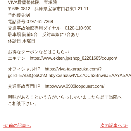
VIVA骨盤整体院 宝塚院
〒665-0812 兵庫県宝塚市口谷東1-21-11
予約優先制
電話番号 0797-61-7269
交通事故治療専用ダイヤル 0120-110-900
駐車場 院前5台 反対車線に7台あり
休診日 水曜日
お得なクーポンなどはこちら↓↓
エキテン https://www.ekiten.jp/shop_82261685/coupon/
オフィシャルHP https://viva-takarazuka.com/?
gclid=EAIaIQobChMInbyx3snx6wIV0Z7CCh2Bnw8JEAAYASA
交通事故専門HP http://www.0909loopquest.com/
興味がある！という方がいらっしゃいましたら是非当院へ
ご相談下さい。
≪ 前の記事へ
次の記事へ ≫