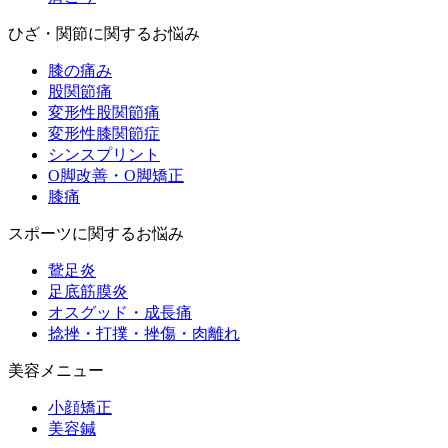
ひざ・関節に関するお悩み
膝の痛み
股関節痛
変形性股関節痛
変形性膝関節症
シンスプリント
O脚改善・O脚矯正
膝痛
スポーツに関するお悩み
鵞足炎
足底筋膜炎
オスグッド・成長痛
捻挫・打撲・挫傷・肉離れ
美容メニュー
小顔矯正
美容鍼