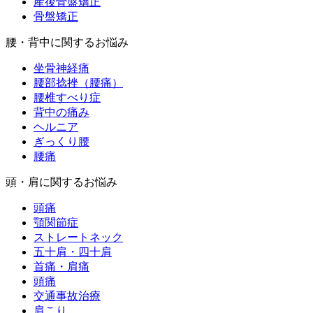
産後骨盤矯正
骨盤矯正
腰・背中に関するお悩み
坐骨神経痛
腰部捻挫（腰痛）
腰椎すべり症
背中の痛み
ヘルニア
ぎっくり腰
腰痛
頭・肩に関するお悩み
頭痛
顎関節症
ストレートネック
五十肩・四十肩
首痛・肩痛
頭痛
交通事故治療
肩こり