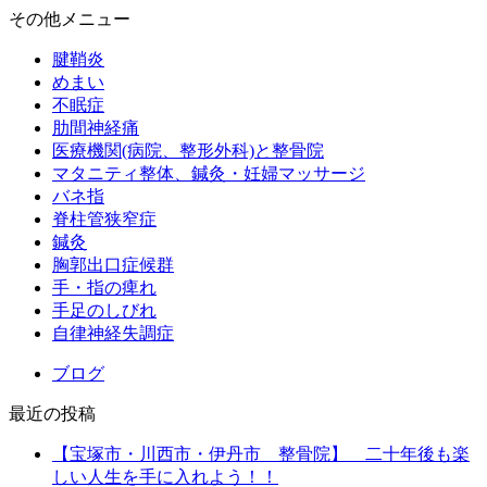
その他メニュー
腱鞘炎
めまい
不眠症
肋間神経痛
医療機関(病院、整形外科)と整骨院
マタニティ整体、鍼灸・妊婦マッサージ
バネ指
脊柱管狭窄症
鍼灸
胸郭出口症候群
手・指の痺れ
手足のしびれ
自律神経失調症
ブログ
最近の投稿
【宝塚市・川西市・伊丹市 整骨院】 二十年後も楽
しい人生を手に入れよう！！