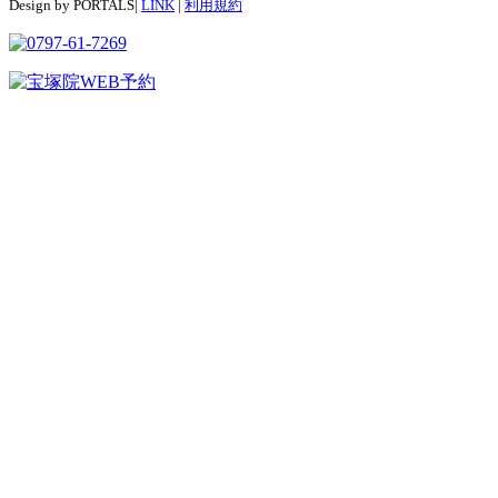
Design by PORTALS|
LINK
|
利用規約